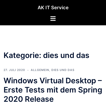
Zum
AK IT Service
Inhalt
springen
Kategorie:
dies und das
27. JULI 2020
ALLGEMEIN
,
DIES UND DAS
Windows Virtual Desktop –
Erste Tests mit dem Spring
2020 Release