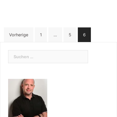
Beitragsnavigation
Vorherige
1
…
5
6
Suchen
nach: