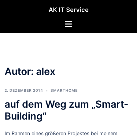
Zum
AK IT Service
Inhalt
springen
Autor:
alex
2. DEZEMBER 2014
SMARTHOME
auf dem Weg zum „Smart-
Building“
Im Rahmen eines größeren Projektes bei meinem