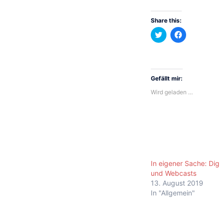
Share this:
Klick,
Klick,
um
um
über
auf
Twitter
Facebook
zu
zu
teilen
teilen
(Wird
(Wird
in
in
Gefällt mir:
neuem
neuem
Fenster
Fenster
Wird geladen …
geöffnet)
geöffnet)
In eigener Sache: Dig
und Webcasts
13. August 2019
In "Allgemein"