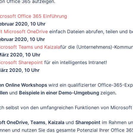
on Office 365 aufzeigen.
icrosoft Office 365 Einführung
Februar 2020, 10 Uhr
it Microsoft OneDrive
einfach Dateien abrufen, teilen und b
Februar 2020, 10 Uhr
icrosoft Teams und Kaizala
für die (Unternehmens)-Kommuni
 März 2020, 10 Uhr
icrosoft Sharepoint
für ein intelligentes Intranet!
 März 2020, 10 Uhr
en Online Workshops
wird ein qualifizierter Office-365-Ex
llen
und
Beispiele in einer Demo-Umgebung
zeigen
.
ch selbst von den umfangreichen Funktionen von Microsoft 
oft OneDrive, Teams
,
Kaizala
und
Sharepoint
im Rahmen uns
nnen und nutzen Sie das gesamte Potenzial Ihrer Office 36