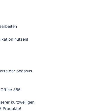
earbeiten
kation nutzen!
perte der pegasus
Office 365.
erer kurzweiligen
5 Produkte!