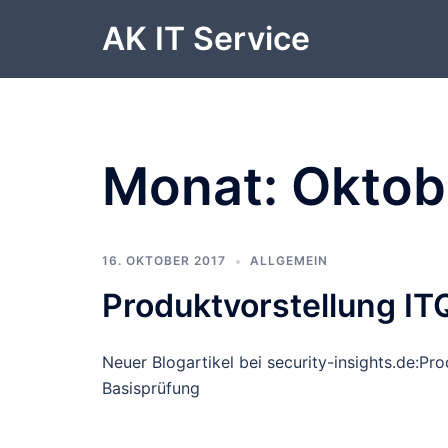
Zum
AK IT Service
Inhalt
springen
Monat:
Oktob
16. OKTOBER 2017
ALLGEMEIN
Produktvorstellung I
Neuer Blogartikel bei security-insights.de:Pr
Basisprüfung