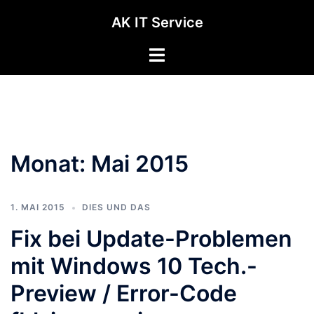
Zum
AK IT Service
Inhalt
springen
Monat:
Mai 2015
1. MAI 2015
DIES UND DAS
Fix bei Update-Problemen
mit Windows 10 Tech.-
Preview / Error-Code